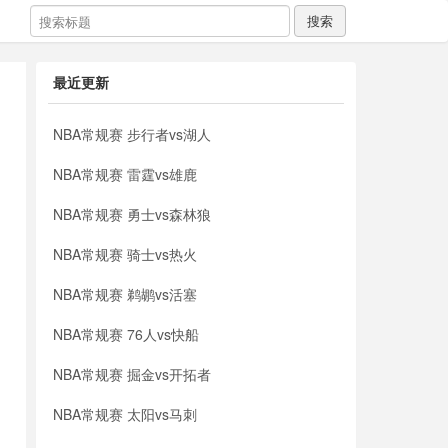
搜索
最近更新
NBA常规赛 步行者vs湖人
NBA常规赛 雷霆vs雄鹿
NBA常规赛 勇士vs森林狼
NBA常规赛 骑士vs热火
NBA常规赛 鹈鹕vs活塞
NBA常规赛 76人vs快船
NBA常规赛 掘金vs开拓者
NBA常规赛 太阳vs马刺