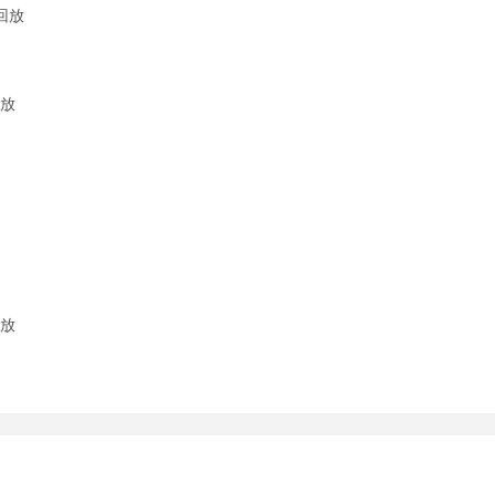
像回放
回放
回放