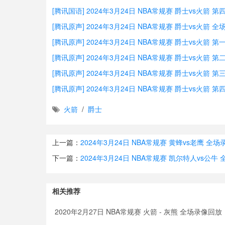
[腾讯国语] 2024年3月24日 NBA常规赛 爵士vs火箭 第
[腾讯原声] 2024年3月24日 NBA常规赛 爵士vs火箭 
[腾讯原声] 2024年3月24日 NBA常规赛 爵士vs火箭 第
[腾讯原声] 2024年3月24日 NBA常规赛 爵士vs火箭 第
[腾讯原声] 2024年3月24日 NBA常规赛 爵士vs火箭 第
[腾讯原声] 2024年3月24日 NBA常规赛 爵士vs火箭 第
火箭
/
爵士
上一篇：
2024年3月24日 NBA常规赛 黄蜂vs老鹰 全
下一篇：
2024年3月24日 NBA常规赛 凯尔特人vs公牛
相关推荐
2020年2月27日 NBA常规赛 火箭 - 灰熊 全场录像回放