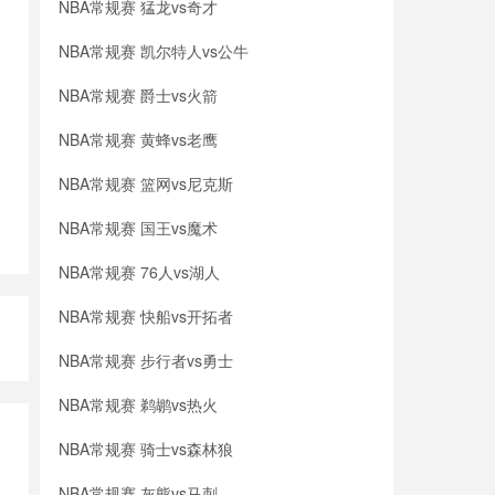
NBA常规赛 猛龙vs奇才
NBA常规赛 凯尔特人vs公牛
NBA常规赛 爵士vs火箭
NBA常规赛 黄蜂vs老鹰
NBA常规赛 篮网vs尼克斯
NBA常规赛 国王vs魔术
NBA常规赛 76人vs湖人
NBA常规赛 快船vs开拓者
NBA常规赛 步行者vs勇士
NBA常规赛 鹈鹕vs热火
NBA常规赛 骑士vs森林狼
NBA常规赛 灰熊vs马刺