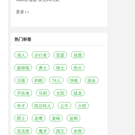
更多>>
热门标签
湖人
步行者
雷霆
雄鹿
森林狼
勇士
骑士
热火
活塞
鹈鹕
76人
快船
掘金
开拓者
马刺
太阳
猛龙
奇才
凯尔特人
公牛
火箭
爵士
老鹰
黄蜂
篮网
尼克斯
魔术
国王
灰熊