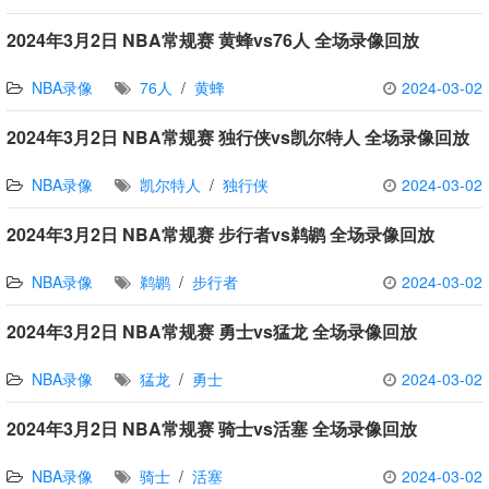
2024年3月2日 NBA常规赛 黄蜂vs76人 全场录像回放
NBA录像
76人
/
黄蜂
2024-03-02
2024年3月2日 NBA常规赛 独行侠vs凯尔特人 全场录像回放
NBA录像
凯尔特人
/
独行侠
2024-03-02
2024年3月2日 NBA常规赛 步行者vs鹈鹕 全场录像回放
NBA录像
鹈鹕
/
步行者
2024-03-02
2024年3月2日 NBA常规赛 勇士vs猛龙 全场录像回放
NBA录像
猛龙
/
勇士
2024-03-02
2024年3月2日 NBA常规赛 骑士vs活塞 全场录像回放
NBA录像
骑士
/
活塞
2024-03-02