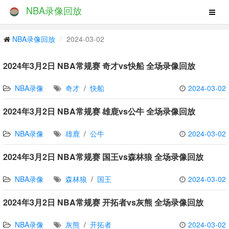
NBA录像回放
NBA录像回放
2024-03-02
2024年3月2日 NBA常规赛 奇才vs快船 全场录像回放
NBA录像
奇才
/
快船
2024-03-02
2024年3月2日 NBA常规赛 雄鹿vs公牛 全场录像回放
NBA录像
雄鹿
/
公牛
2024-03-02
2024年3月2日 NBA常规赛 国王vs森林狼 全场录像回放
NBA录像
森林狼
/
国王
2024-03-02
2024年3月2日 NBA常规赛 开拓者vs灰熊 全场录像回放
NBA录像
灰熊
/
开拓者
2024-03-02