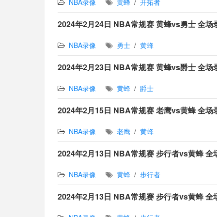
NBA录像
黄蜂
/
开拓者
2024年2月24日 NBA常规赛 黄蜂vs勇士 全
NBA录像
勇士
/
黄蜂
2024年2月23日 NBA常规赛 黄蜂vs爵士 全
NBA录像
黄蜂
/
爵士
2024年2月15日 NBA常规赛 老鹰vs黄蜂 全
NBA录像
老鹰
/
黄蜂
2024年2月13日 NBA常规赛 步行者vs黄蜂 
NBA录像
黄蜂
/
步行者
2024年2月13日 NBA常规赛 步行者vs黄蜂 