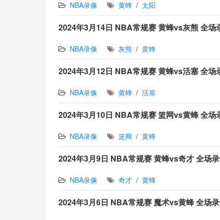
NBA录像
黄蜂
/
太阳
2024年3月14日 NBA常规赛 黄蜂vs灰熊 全
NBA录像
灰熊
/
黄蜂
2024年3月12日 NBA常规赛 黄蜂vs活塞 全
NBA录像
黄蜂
/
活塞
2024年3月10日 NBA常规赛 篮网vs黄蜂 全
NBA录像
篮网
/
黄蜂
2024年3月9日 NBA常规赛 黄蜂vs奇才 全场
NBA录像
奇才
/
黄蜂
2024年3月6日 NBA常规赛 魔术vs黄蜂 全场