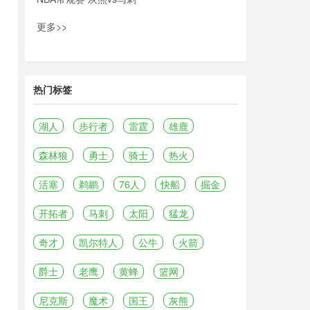
更多>>
热门标签
湖人
步行者
雷霆
雄鹿
森林狼
勇士
骑士
热火
活塞
鹈鹕
76人
快船
掘金
开拓者
马刺
太阳
猛龙
奇才
凯尔特人
公牛
火箭
爵士
老鹰
黄蜂
篮网
尼克斯
魔术
国王
灰熊