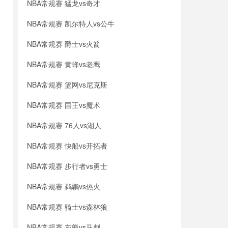
NBA常规赛 猛龙vs奇才
NBA常规赛 凯尔特人vs公牛
NBA常规赛 爵士vs火箭
NBA常规赛 黄蜂vs老鹰
NBA常规赛 篮网vs尼克斯
NBA常规赛 国王vs魔术
NBA常规赛 76人vs湖人
NBA常规赛 快船vs开拓者
NBA常规赛 步行者vs勇士
NBA常规赛 鹈鹕vs热火
NBA常规赛 骑士vs森林狼
NBA常规赛 灰熊vs马刺