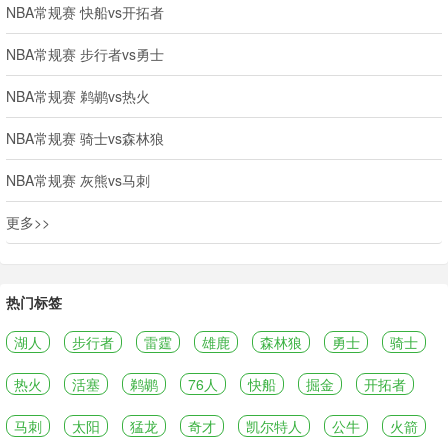
NBA常规赛 快船vs开拓者
NBA常规赛 步行者vs勇士
NBA常规赛 鹈鹕vs热火
NBA常规赛 骑士vs森林狼
NBA常规赛 灰熊vs马刺
更多>>
热门标签
湖人
步行者
雷霆
雄鹿
森林狼
勇士
骑士
热火
活塞
鹈鹕
76人
快船
掘金
开拓者
马刺
太阳
猛龙
奇才
凯尔特人
公牛
火箭