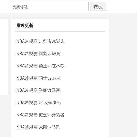
搜索
最近更新
NBA常规赛 步行者vs湖人
NBA常规赛 雷霆vs雄鹿
NBA常规赛 勇士vs森林狼
NBA常规赛 骑士vs热火
NBA常规赛 鹈鹕vs活塞
NBA常规赛 76人vs快船
NBA常规赛 掘金vs开拓者
NBA常规赛 太阳vs马刺