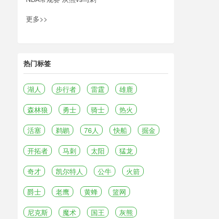
更多>>
热门标签
湖人
步行者
雷霆
雄鹿
森林狼
勇士
骑士
热火
活塞
鹈鹕
76人
快船
掘金
开拓者
马刺
太阳
猛龙
奇才
凯尔特人
公牛
火箭
爵士
老鹰
黄蜂
篮网
尼克斯
魔术
国王
灰熊