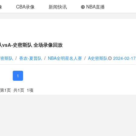
像
CBA录像
新闻快讯
NBA直播
普队vsA-史密斯队 全场录像回放
史密斯队
/
香农-夏普队
/
NBA全明星名人赛
/
A史密斯队
2024-02-17
1
第1页
共1页
1项